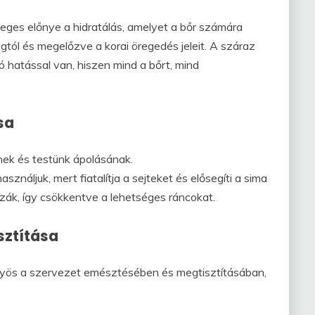
eges előnye a hidratálás, amelyet a bőr számára
gtól és megelőzve a korai öregedés jeleit. A száraz
jó hatással van, hiszen mind a bőrt, mind
sa
nek és testünk ápolásának.
náljuk, mert fiatalítja a sejteket és elősegíti a sima
zák, így csökkentve a lehetséges ráncokat.
sztítása
nyös a szervezet emésztésében és megtisztításában,