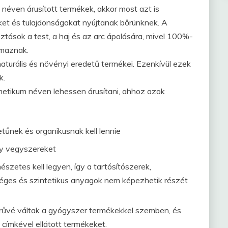
éven árusított termékek, akkor most azt is
et és tulajdonságokat nyújtanak bőrünknek. A
tások a test, a haj és az arc ápolására, mivel 100%-
lmaznak.
turális és növényi eredetű termékei. Ezenkívül ezek
k.
etikum néven lehessen árusítani, ahhoz azok
nek és organikusnak kell lennie
y vegyszereket
zetes kell legyen, így a tartósítószerek,
séges és szintetikus anyagok nem képezhetik részét
rűvé váltak a gyógyszer termékekkel szemben, és
címkével ellátott termékeket.