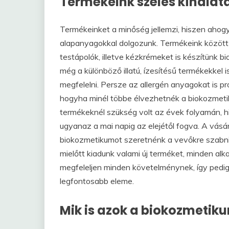
Termékeink széles kínálat
Termékeinket a minőség jellemzi, hiszen ahogy
alapanyagokkal dolgozunk. Termékeink között
testápolók, illetve kézkrémeket is készítünk 
még a különböző illatú, ízesítésű termékekkel 
megfelelni. Persze az allergén anyagokat is pr
hogyha minél többe élvezhetnék a biokozmeti
termékeknél szükség volt az évek folyamán, h
ugyanaz a mai napig az elejétől fogva. A vásá
biokozmetikumot szeretnénk a vevőkre szabni,
mielőtt kiadunk valami új terméket, minden al
megfeleljen minden követelménynek, így pedig 
legfontosabb eleme.
Mik is azok a biokozmetik