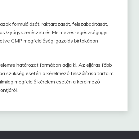
ok formulálását, raktározását, felszabadítását,
gos Gyógyszerészeti és Élelmezés-egészségügyi
illetve GMP megfelelőség igazolás birtokában
lemre határozat formában adja ki. Az eljárás főbb
bbá szükség esetén a kérelmező felszólítása tartalmi
talmilag megfelelő kérelem esetén a kérelmező
ontjáról.