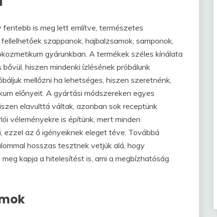
a
 fentebb is meg lett említve, természetes
 fellelhetőek szappanok, hajbalzsamok, samponok,
biokozmetikum gyárunkban. A termékek széles kínálata
is bővül, hiszen mindenki ízlésének próbálunk
óbáljuk mellőzni ha lehetséges, hiszen szeretnénk,
kum előnyeit. A gyártási módszereken egyes
iszen elavulttá váltak, azonban sok receptünk
rlói véleményekre is építünk, mert minden
 ezzel az ő igényeiknek eleget téve. Továbbá
kalommal hosszas tesztnek vetjük alá, hogy
meg kapja a hitelesítést is, ami a megbízhatóság
umok