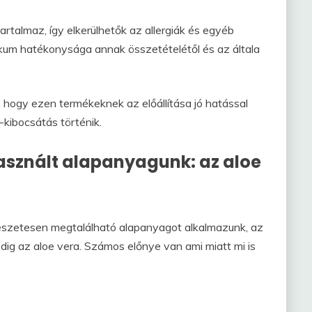
talmaz, így elkerülhetők az allergiák és egyéb
kum hatékonysága annak összetételétől és az általa
hogy ezen termékeknek az előállítása jó hatással
kibocsátás történik.
asznált alapanyagunk: az aloe
szetesen megtalálható alapanyagot alkalmazunk, az
edig az aloe vera. Számos előnye van ami miatt mi is