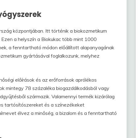
yógyszerek
rszág központjában. Itt történik a biokozmetikum
at. Ezen a helyszín a Biokukac több mint 1000
ek, a fenntartható módon előállított alapanyagának
ozmetikum gyártásával foglalkozunk, melyhez
ségi előírások és az erőforrások aprólékos
gok mintegy 78 százaléka biogazdálkodásból vagy
adgyűjtésből származik. Valamennyi termék kizárólag
s tartósítószereket és a színezékeket
hírnevet élvez a minőség, a bizalom és a fenntartható