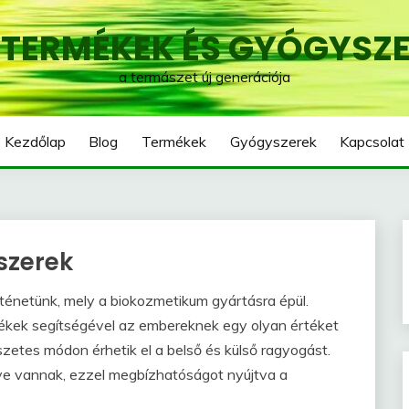
 TERMÉKEK ÉS GYÓGYSZ
a termászet új generációja
Kezdőlap
Blog
Termékek
Gyógyszerek
Kapcsolat
szerek
ténetünk, mely a biokozmetikum gyártásra épül.
ermékek segítségével az embereknek egy olyan értéket
zetes módon érhetik el a belső és külső ragyogást.
ve vannak, ezzel megbízhatóságot nyújtva a