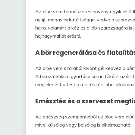
Az aloe vera természetes növény egyik elsődl
nyújt, magas hidratáltsággal védve a szárazsá
hajra, valamint a kéz és a láb szárazságára is 
hajhagymákat erősíti.
A bőr regenerálása és fiatalítá
Az aloe vera szárából kivont gél kedvez a bőr
A bikozmetikum gyártása során főként azért hasz
megjelenést a test azon részén, ahol alkalmaz
Emésztés és a szervezet megti
Az egészség szempontjából az aloe vera elő
mivel külsőleg vagy belsőleg is alkalmazható.