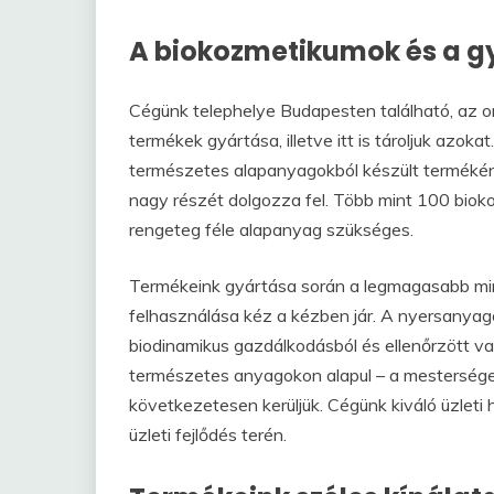
A biokozmetikumok és a g
Cégünk telephelye Budapesten található, az o
termékek gyártása, illetve itt is tároljuk azok
természetes alapanyagokból készült termékén
nagy részét dolgozza fel. Több mint 100 biok
rengeteg féle alapanyag szükséges.
Termékeink gyártása során a legmagasabb minő
felhasználása kéz a kézben jár. A nyersanya
biodinamikus gazdálkodásból és ellenőrzött v
természetes anyagokon alapul – a mestersége
következetesen kerüljük. Cégünk kiváló üzleti 
üzleti fejlődés terén.