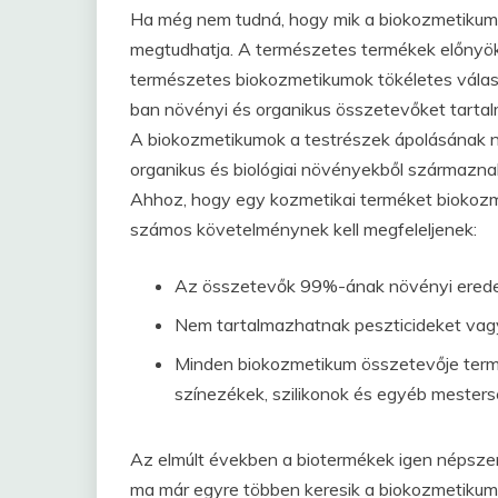
Ha még nem tudná, hogy mik a biokozmetikum n
megtudhatja. A természetes termékek előnyök
természetes biokozmetikumok tökéletes válasz
ban növényi és organikus összetevőket tarta
A biokozmetikumok a testrészek ápolásának na
organikus és biológiai növényekből származna
Ahhoz, hogy egy kozmetikai terméket biokozm
számos követelménynek kell megfeleljenek:
Az összetevők 99%-ának növényi eredetű
Nem tartalmazhatnak peszticideket vag
Minden biokozmetikum összetevője termés
színezékek, szilikonok és egyéb mester
Az elmúlt években a biotermékek igen népsze
ma már egyre többen keresik a biokozmetikum 