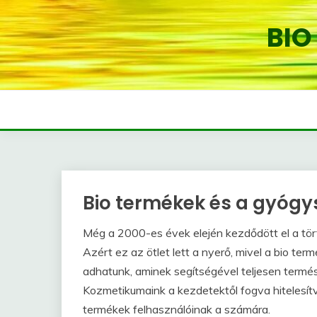
Skip
to
BIO
content
Bio termékek és a gyógy
Még a 2000-es évek elején kezdődött el a tör
Azért ez az ötlet lett a nyerő, mivel a bio t
adhatunk, aminek segítségével teljesen termés
Kozmetikumaink a kezdetektől fogva hitelesít
termékek felhasználóinak a számára.